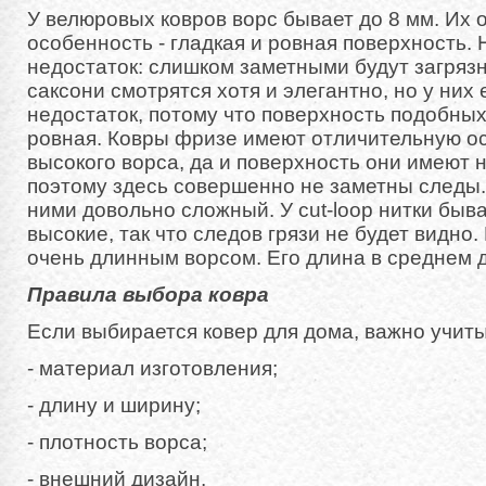
У велюровых ковров ворс бывает до 8 мм. Их 
особенность - гладкая и ровная поверхность. 
недостаток: слишком заметными будут загрязн
саксони смотрятся хотя и элегантно, но у них 
недостаток, потому что поверхность подобны
ровная. Ковры фризе имеют отличительную ос
высокого ворса, да и поверхность они имеют 
поэтому здесь совершенно не заметны следы. 
ними довольно сложный. У cut-loop нитки бываю
высокие, так что следов грязи не будет видно.
очень длинным ворсом. Его длина в среднем д
Правила выбора ковра
Если выбирается ковер для дома, важно учит
- материал изготовления;
- длину и ширину;
- плотность ворса;
- внешний дизайн.