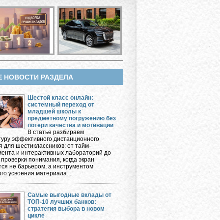
Е НОВОСТИ РАЗДЕЛА
Шестой класс онлайн:
системный переход от
младшей школы к
предметному погружению без
потери качества и мотивации
В статье разбираем
туру эффективного дистанционного
я для шестиклассников: от тайм-
ента и интерактивных лабораторий до
 проверки понимания, когда экран
тся не барьером, а инструментом
го усвоения материала...
Самые выгодные вклады от
ТОП-10 лучших банков:
стратегия выбора в новом
цикле