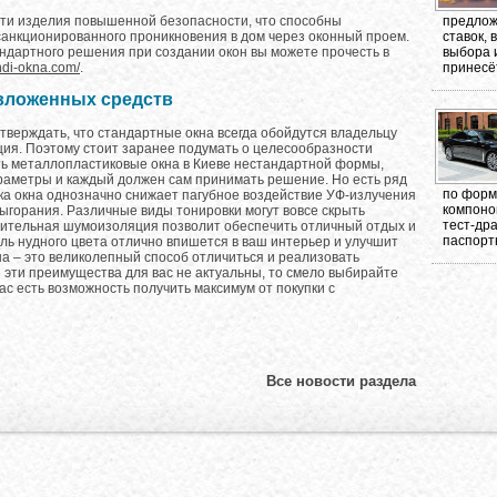
предлож
сти изделия повышенной безопасности, что способны
ставок,
анкционированного проникновения в дом через оконный проем.
выбора 
ндартного решения при создании окон вы можете прочесть в
принесёт
andi-okna.com/
.
 вложенных средств
тверждать, что стандартные окна всегда обойдутся владельцу
ция. Поэтому стоит заранее подумать о целесообразности
ь металлопластиковые окна в Киеве нестандартной формы,
араметры и каждый должен сам принимать решение. Но есть ряд
по форма
ка окна однозначно снижает пагубное воздействие УФ-излучения
компоно
ыгорания. Различные виды тонировки могут вовсе скрыть
тест-др
нительная шумоизоляция позволит обеспечить отличный отдых и
паспорт
ль нудного цвета отлично впишется в ваш интерьер и улучшит
а – это великолепный способ отличиться и реализовать
 эти преимущества для вас не актуальны, то смело выбирайте
вас есть возможность получить максимум от покупки с
Все новости раздела