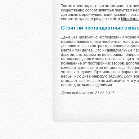
Так же к нестандартным окнам можно отне
существенно сопротивлятсья попыткам нес
Детально с преимуществами каждого неста
соответствующем разделе сайта
https://gr
Стоят ли нестандартные окна
Даже без каких-либо исследований можно у
намного дешевле, чем необычная конструк
дополнительных затрат при решении купит
цвета и так далее. Это индивидуальные п
фактов, с которыми не поспоришь. Тониров
на жильцов дома и защитит ваши вещи от в
помещение от посторонних взоров. Допол
комфорт даже в центре мегаполиса. Профи
экстерьер здания. Оригинальная форма окн
необычную дизайнерскую задумку. Если все
стандартные окна, но не забывайте, что у 
нестандартными изделиями.
Дата публикации: 27.06.2017