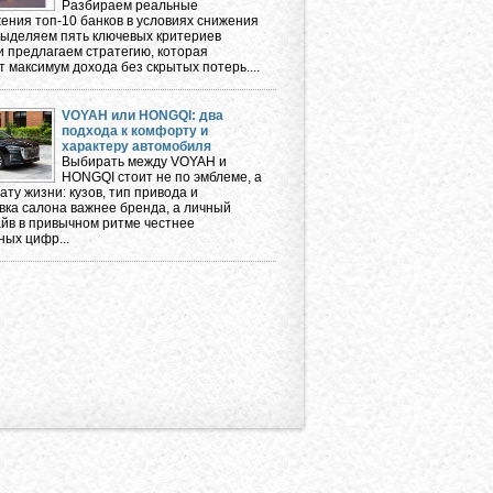
Разбираем реальные
ения топ-10 банков в условиях снижения
 выделяем пять ключевых критериев
и предлагаем стратегию, которая
 максимум дохода без скрытых потерь....
VOYAH или HONGQI: два
подхода к комфорту и
характеру автомобиля
Выбирать между VOYAH и
HONGQI стоит не по эмблеме, а
ту жизни: кузов, тип привода и
вка салона важнее бренда, а личный
айв в привычном ритме честнее
ных цифр...