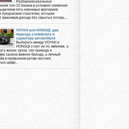
Разбираем реальные
ения топ-10 банков в условиях снижения
 выделяем пять ключевых критериев
и предлагаем стратегию, которая
 максимум дохода без скрытых потерь....
VOYAH или HONGQI: два
подхода к комфорту и
характеру автомобиля
Выбирать между VOYAH и
HONGQI стоит не по эмблеме, а
ту жизни: кузов, тип привода и
вка салона важнее бренда, а личный
айв в привычном ритме честнее
ных цифр...