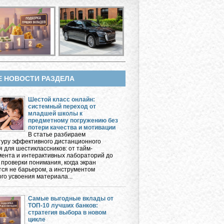
Е НОВОСТИ РАЗДЕЛА
Шестой класс онлайн:
системный переход от
младшей школы к
предметному погружению без
потери качества и мотивации
В статье разбираем
туру эффективного дистанционного
я для шестиклассников: от тайм-
ента и интерактивных лабораторий до
 проверки понимания, когда экран
тся не барьером, а инструментом
го усвоения материала...
Самые выгодные вклады от
ТОП-10 лучших банков:
стратегия выбора в новом
цикле