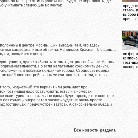
ронь за месяц. В этом случае можно будет не переживать, где
имо учитывать следующие моменты:
предлож
ставок,
выбора 
принесёт
положены в центре Москвы. Они выгодны тем, что здесь
тся все самые значимые объекты. Например, Красная Площадь, с
по форма
одом, находится в центре.
компоно
 для туриста, лучше выбирать отель в центральной части Москвы.
тест-др
топримечательности. Но если желательно сэкономить деньги,
паспорт
асположенным поближе к окраинам города. Стоимость номера
е же наиболее востребованными считаются те отели, которые
от того, бюджетный это вариант или речь идет про
ой гостиницы надо сразу узнать, есть ли в номерах
же если турист все остальное время будет проводить в осмотрах
 А без кондиционера летом заснуть будет не очень просто.
ных гостиницах, предусмотрен завтрак. А относительно обеда и
Все новости раздела