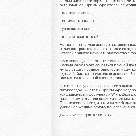
Самый идеальный вариант - это оформить б
остановиться. При выборе отеля необход
- местоположение;
- стоимость номера;
- уровень сервиса;
- отзывы посетителей.
Естественно, самые дорогие гостиницы рас
отличная транспортная развязка и находя
которой принято начинать знакомство с гор
Если вопрос денег - это не самое основное
Отсюда легко будет добраться к любой дос
лучше отдать предпочтение гостиницам, р
здесь обойдется значительно дешевле. Вс
находятся в северной части Москвы.
Что касается уровня сервиса, все зависит 
пятизвездочный отель. При выборе недорог
кондиционеры и доступен ли Wi-Fi. Ведь да
города, ему ведь надо периодически спать.
Практически во всех, и в том числе бюджет
ужина необходимо самому побеспокоиться.
Дата публикации: 01.06.2017