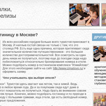
лки,
релизы
тиницу в Москве?
ДРУГИ
Из всех российских городов больше всего туристов приезжает в
Москву. И наплыв гостей связан не только с тем, что это
столица РФ. Есть еще одна причина, которая притягивает сюда
значительное количество путешественников - это большое
количество достопримечательностей. Все осмотреть за один
день никак не получиться, поэтому еще до поездки сюда надо
побеспокоиться относительно бронирования номера в отеле.
Можно подобрать номер в гостиничном комплексе "Измайлово".
архитек
Для этого необходимо зайти на сайт
http://www.izmailovo.ru/
и
обучени
оформить заявку.
менеджм
методов
Что учитывать при выборе отеля?
станови
глубинно
он". Туристов здесь хватает как летом, так и зимой. Ведь
в любое время года. Да и за покупками сюда едут даже в
тот показатель не получиться. Надо брать во внимание совсем
тем лучше. Конечно, можно подобрать гостиницу и по приезде в
ороду с большими сумками, ища отели, где есть свободный номер.
одные предложения.