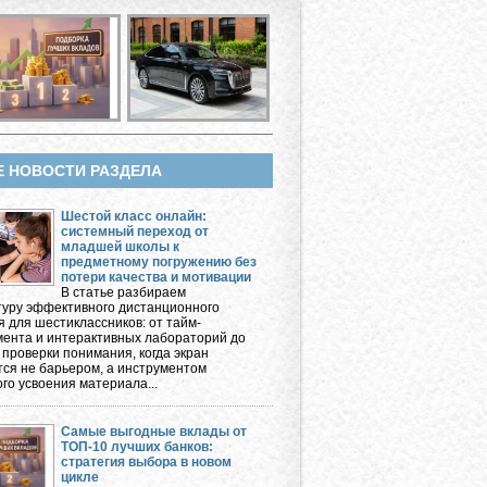
Е НОВОСТИ РАЗДЕЛА
Шестой класс онлайн:
системный переход от
младшей школы к
предметному погружению без
потери качества и мотивации
В статье разбираем
туру эффективного дистанционного
я для шестиклассников: от тайм-
ента и интерактивных лабораторий до
 проверки понимания, когда экран
тся не барьером, а инструментом
го усвоения материала...
Самые выгодные вклады от
ТОП-10 лучших банков:
стратегия выбора в новом
цикле