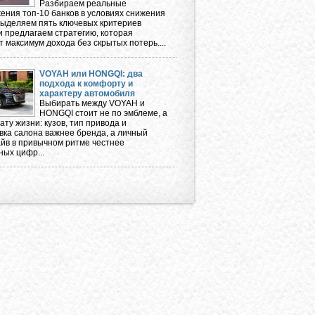
Разбираем реальные
ения топ-10 банков в условиях снижения
 выделяем пять ключевых критериев
и предлагаем стратегию, которая
 максимум дохода без скрытых потерь....
VOYAH или HONGQI: два
подхода к комфорту и
характеру автомобиля
Выбирать между VOYAH и
HONGQI стоит не по эмблеме, а
ту жизни: кузов, тип привода и
вка салона важнее бренда, а личный
айв в привычном ритме честнее
ных цифр...