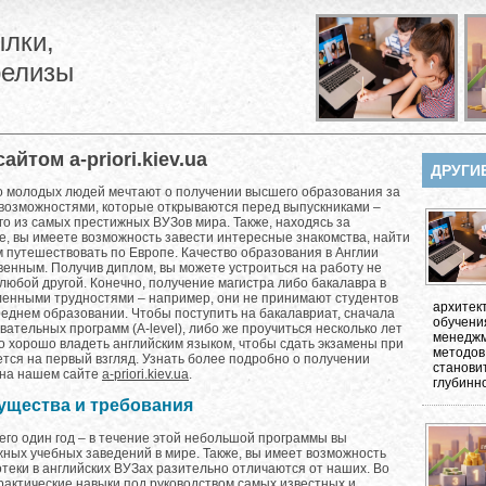
лки,
релизы
айтом a-priori.kiev.ua
ДРУГИ
о молодых людей мечтают о получении высшего образования за
 возможностями, которые открываются перед выпускниками –
го из самых престижных ВУЗов мира. Также, находясь за
е, вы имеете возможность завести интересные знакомства, найти
ем путешествовать по Европе. Качество образования в Англии
венным. Получив диплом, вы можете устроиться на работу не
в любой другой. Конечно, получение магистра либо бакалавра в
ленными трудностями – например, они не принимают студентов
архитек
реднем образовании. Чтобы поступить на бакалавриат, сначала
обучени
ательных программ (A-level), либо же проучиться несколько лет
менеджм
о хорошо владеть английским языком, чтобы сдать экзамены при
методов
жется на первый взгляд. Узнать более подробно о получении
станови
 на нашем сайте
a-priori.kiev.ua
.
глубинно
ущества и требования
его один год – в течение этой небольшой программы вы
ных учебных заведений в мире. Также, вы имеет возможность
теки в английских ВУЗах разительно отличаются от наших. Во
рактические навыки под руководством самых известных и