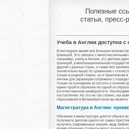
Полезные ссы
статьи, пресс-
Учеба в Англии доступна с с
В последнее время все большее количеств
границей. Это связано с многочисленными
например, учеба в Англии, это диплом одно
границей, в многонациональном государств
друзей с разных стран, а также без пробл
значительно выше по сравнению с отечест
только в родной стране, но и практически 
Англии для украинцев сопряжено с опреде
только на основании аттестата о полном с
нужно пройти обучение по одной из образов
в отечественном университете. Необходим
поступлении. Но это не так сложно, как ка
образования в Великобритании вы можете
Магистратура в Англии: преим
Обучение в магистратуре длится обычно вс
получаете диплом одного из самых престиж
получать современные знания, ведь библио
время обучения студенты могут получать п