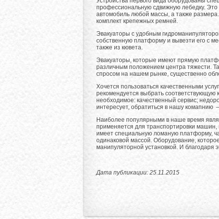
Устройства первого вида оборудованы спе
профессиональную сдвижную лебедку. Это
автомобиль любой массы, а также размера.
комплект крепежных ремней.
Эвакуаторы с удобным гидроманипулятором
собственную платформу и вывезти его с ме
также из кювета.
Эвакуаторы, которые имеют прямую платфо
различным положением центра тяжести. Та
спросом на нашем рынке, существенно обл
Хочется пользоваться качественными услу
рекомендуется выбрать соответствующую к
необходимое: качественный сервис; недор
интересует, обратиться в нашу комапнию 
Наиболее популярными в наше время являю
применяется для транспортировки машин, 
имеет специальную ломаную платформу, ча
одинаковой массой. Оборудование, которо
манипуляторной установкой. И благодаря 
Дата публикации: 25.11.2015