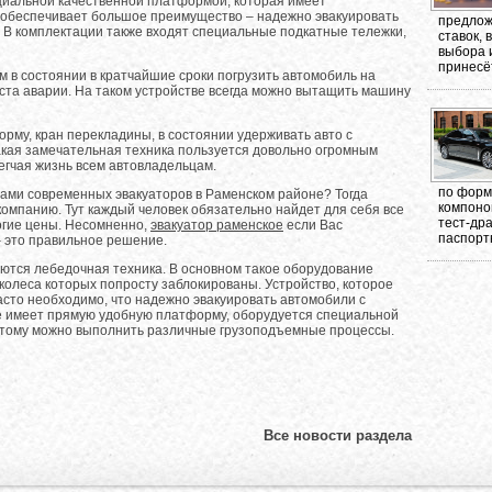
циальной качественной платформой, которая имеет
 обеспечивает большое преимущество – надежно эвакуировать
предлож
 В комплектации также входят специальные подкатные тележки,
ставок,
выбора 
принесёт
 в состоянии в кратчайшие сроки погрузить автомобиль на
ста аварии. На таком устройстве всегда можно вытащить машину
рму, кран перекладины, в состоянии удерживать авто с
кая замечательная техника пользуется довольно огромным
егчая жизнь всем автовладельцам.
по форма
гами современных эвакуаторов в Раменском районе? Тогда
компоно
омпанию. Тут каждый человек обязательно найдет для себя все
тест-др
огие цены. Несомненно,
эвакуатор раменское
если Вас
паспорт
– это правильное решение.
тся лебедочная техника. В основном такое оборудование
колеса которых попросту заблокированы. Устройство, которое
сто необходимо, что надежно эвакуировать автомобили с
е имеет прямую удобную платформу, оборудуется специальной
этому можно выполнить различные грузоподъемные процессы.
Все новости раздела