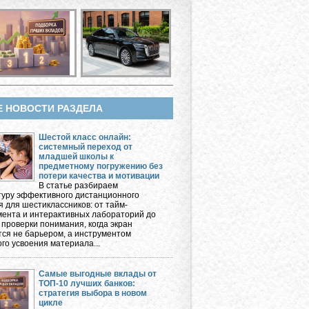
Е НОВОСТИ РАЗДЕЛА
Шестой класс онлайн:
системный переход от
младшей школы к
предметному погружению без
потери качества и мотивации
В статье разбираем
туру эффективного дистанционного
я для шестиклассников: от тайм-
ента и интерактивных лабораторий до
 проверки понимания, когда экран
тся не барьером, а инструментом
го усвоения материала...
Самые выгодные вклады от
ТОП-10 лучших банков:
стратегия выбора в новом
цикле