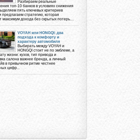
Разбираем реальные
ения топ-10 банков в условиях снижения
 выделяем пять ключевых критериев
и предлагаем стратегию, которая
 максимум дохода без скрытых потерь....
VOYAH или HONGQI: два
подхода к комфорту и
характеру автомобиля
Выбирать между VOYAH и
HONGQI стоит не по эмблеме, а
ту жизни: кузов, тип привода и
вка салона важнее бренда, а личный
айв в привычном ритме честнее
ных цифр...