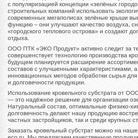
с популяризацией концепции «зелёных город
строительных компаний использовать экологи
современных мегаполисах зелёные крыши вы
функцию – они улучшают качество воздуха, 
«городского теплового острова» и создают д
отдыха.
ООО ПТК «ЭКО Продукт» активно следит за т
совершенствует технологию производства кро
будущем планируется расширение ассортимен
составов с улучшенными характеристиками, а
инновационных методов обработки сырья для
и долговечности продукции.
Использование кровельного субстрата от ОО
— это надёжное решение для организации оз
Натуральный состав, оптимальные физико-хи
долговечность делают нашу продукцию востре
частных застройщиков, так и среди крупных с
Заказать кровельный субстрат можно на нашем
eco.ru. Мы предлагаем качественную продукц