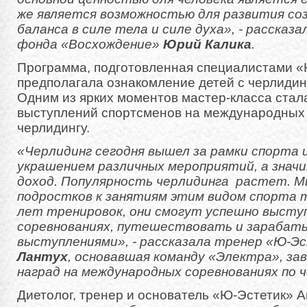
же является возможностью для развития со
баланса в силе тела и силе духа», - рассказ
фонда «Восхождение»
Юрий Калика
.
Программа, подготовленная специалистами «
предполагала ознакомление детей с черлидинг
Одним из ярких моментов мастер-класса стал
выступлений спортсменов на международных
черлидингу.
«Черлидинг сегодня вышел за рамки спорта
украшением различных мероприятий, а знач
доход. Популярность черлидинга растет. М
подростков к занятиям этим видом спорта т
лет тренировок, они смогут успешно высту
соревнованиях, путешествовать и зарабат
выступлениями», - рассказала тренер «Ю-Э
Лантух
, основавшая команду «Электра», з
наград на международных соревнованиях по 
Диетолог, тренер и основатель «Ю-Эстетик» 