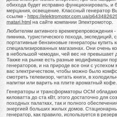
обихода будет исправно функционировать, и б
мерцания, освещение. Классный генератор Вы
ссылке -
https://elektromotor.com.ua/p643482625
matari.html
на сайте компании Электромотор.
Любителям активного времяпрепровождения - 
пикника, туристического похода, экспедиций, 
портативные бензиновые генераторы купить 
специализированных магазинах. Они очень к
в небольшой чемодан, чей вес не превышает 
Также на рынке есть разные модификации по
генераторов, и на природе все они с успехом 
вас электричеством, чтобы можно было комфо
смотреть телевизор, читать книги, в холодил
напитки или варить на плите ароматный кофе.
Генераторы и трансформаторы ОСМ обладают
киловатта до ста кВт, этого достаточно для со
походных палатках, так и полного обеспечени
энергией больших жилых домов. Стационарн
генератор, как правило, используется в резе