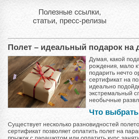
Полезные ссылки,
статьи, пресс-релизы
Полет – идеальный подарок на 
Думая, какой под
рождения, мало к
подарить нечто о
сертификат на по
идеально подойде
экстремальный сп
необычные развл
Что выбрать
Существует несколько разновидностей полет
сертификат позволяет оплатить полет на пара
прыжок с парашютом или оплатить курс занят