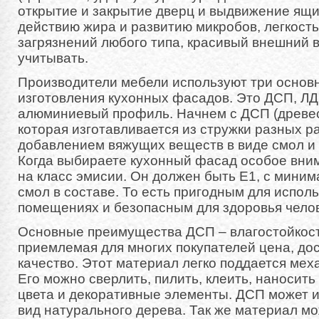
открытие и закрытие дверц и выдвижение ящик
действию жира и развитию микробов, легкость 
загрязнений любого типа, красивый внешний 
учитывать.
Производители мебели используют три основ
изготовления кухонных фасадов. Это ДСП, ЛД
алюминиевый профиль. Начнем с ДСП (древес
которая изготавливается из стружки разных р
добавлением вяжущих веществ в виде смол и
Когда выбираете кухонный фасад особое вни
на класс эмисии. Он должен быть Е1, с мини
смол в составе. То есть пригодным для испол
помещениях и безопасным для здоровья челов
Основные преимущества ДСП – влагостойкость
приемлемая для многих покупателей цена, до
качество. Этот материал легко поддается мех
Его можно сверлить, пилить, клеить, наносит
цвета и декоративные элементы. ДСП может 
вид натурального дерева. Так же материал мо