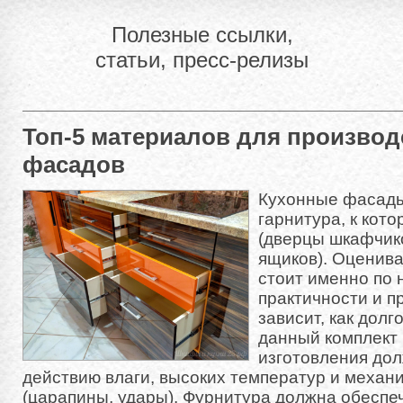
Полезные ссылки,
статьи, пресс-релизы
Топ-5 материалов для производ
фасадов
Кухонные фасады
гарнитура, к кото
(дверцы шкафчик
ящиков). Оценива
стоит именно по 
практичности и п
зависит, как долг
данный комплект
изготовления дол
действию влаги, высоких температур и механ
(царапины, удары). Фурнитура должна обесп