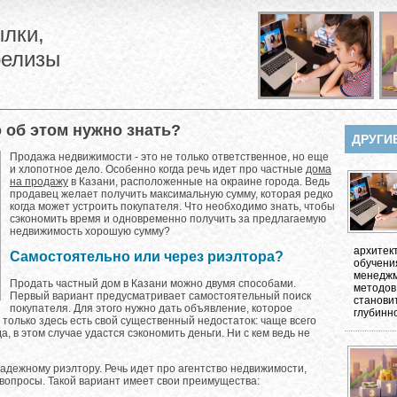
лки,
релизы
о об этом нужно знать?
ДРУГИ
Продажа недвижимости - это не только ответственное, но еще
и хлопотное дело. Особенно когда речь идет про частные
дома
на продажу
в Казани, расположенные на окраине города. Ведь
продавец желает получить максимальную сумму, которая редко
когда может устроить покупателя. Что необходимо знать, чтобы
сэкономить время и одновременно получить за предлагаемую
недвижимость хорошую сумму?
архитек
Самостоятельно или через риэлтора?
обучени
менеджм
Продать частный дом в Казани можно двумя способами.
методов
Первый вариант предусматривает самостоятельный поиск
станови
покупателя. Для этого нужно дать объявление, которое
глубинно
 только здесь есть свой существенный недостаток: чаще всего
, в этом случае удастся сэкономить деньги. Ни с кем ведь не
адежному риэлтору. Речь идет про агентство недвижимости,
вопросы. Такой вариант имеет свои преимущества: