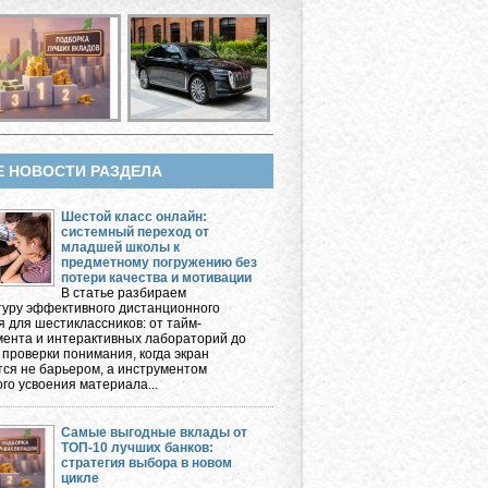
Е НОВОСТИ РАЗДЕЛА
Шестой класс онлайн:
системный переход от
младшей школы к
предметному погружению без
потери качества и мотивации
В статье разбираем
туру эффективного дистанционного
я для шестиклассников: от тайм-
ента и интерактивных лабораторий до
 проверки понимания, когда экран
тся не барьером, а инструментом
го усвоения материала...
Самые выгодные вклады от
ТОП-10 лучших банков:
стратегия выбора в новом
цикле