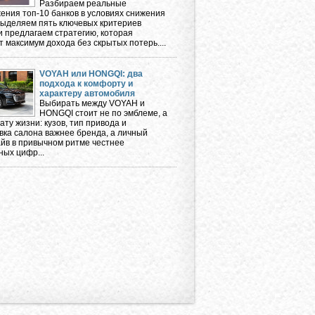
Разбираем реальные
ения топ-10 банков в условиях снижения
 выделяем пять ключевых критериев
и предлагаем стратегию, которая
 максимум дохода без скрытых потерь....
VOYAH или HONGQI: два
подхода к комфорту и
характеру автомобиля
Выбирать между VOYAH и
HONGQI стоит не по эмблеме, а
ту жизни: кузов, тип привода и
вка салона важнее бренда, а личный
айв в привычном ритме честнее
ных цифр...