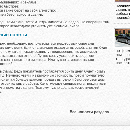
бъявлениях и рекламе;
предлож
го быстрее;
ставок,
 также берет на себя агентство;
выбора 
ией безопасности сделки.
принесёт
 деньгами с агентством недвижимости. За подобные операции там
опрос необходимо уточнять уже в самом начале.
зные советы
 дом, необходимо воспользоваться некоторыми советами
вильную цену. Если она вначале окажется высокой, а затем будет
по форма
го покупателя, сразу возникнут подозрения, что дом имеет
компоно
отказываются от него. Лучше сразу установить среднюю
тест-др
ся совет опытного риэлтора. Или нужно самостоятельно
паспорт
ложений.
 сумму. Ведь покупатель постарается сбить цену, будет искать
 т.д. Немного увеличив рыночную стоимость, потом покупателю
е появится больше шансов продать выгодно и быстрее свой дом.
отовительные работы. Как отмечают специалисты, покупатели
уты осмотра здания. Поэтому нужно сделать косметический
.
Все новости раздела