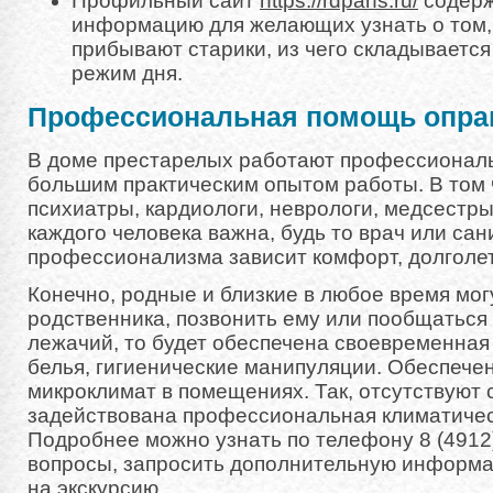
Профильный сайт
https://rdpans.ru/
содерж
информацию для желающих узнать о том, 
прибывают старики, из чего складывается 
режим дня.
Профессиональная помощь опра
В доме престарелых работают профессионал
большим практическим опытом работы. В том 
психиатры, кардиологи, неврологи, медсестры
каждого человека важна, будь то врач или сан
профессионализма зависит комфорт, долголет
Конечно, родные и близкие в любое время мог
родственника, позвонить ему или пообщаться 
лежачий, то будет обеспечена своевременная
белья, гигиенические манипуляции. Обеспече
микроклимат в помещениях. Так, отсутствуют 
задействована профессиональная климатичес
Подробнее можно узнать по телефону 8 (4912)
вопросы, запросить дополнительную информа
на экскурсию.