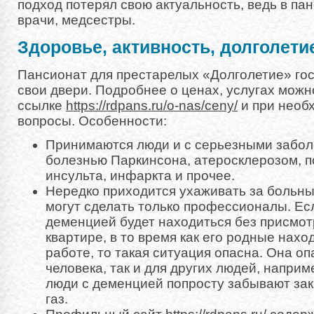
подход потерял свою актуальность, ведь в па
врачи, медсестры.
Здоровье, активность, долголети
Пансионат для престарелых «Долголетие» го
свои двери. Подробнее о ценах, услугах можн
ссылке
https://rdpans.ru/o-nas/ceny/
и при необ
вопросы. Особенности:
Принимаются люди и с серьезными забол
болезнью Паркинсона, атеросклерозом, 
инсульта, инфаркта и прочее.
Нередко приходится ухаживать за больны
могут сделать только профессионалы. Есл
деменцией будет находиться без присмот
квартире, в то время как его родные нахо
работе, то такая ситуация опасна. Она оп
человека, так и для других людей, наприм
люди с деменцией попросту забывают зак
газ.