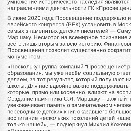
умножение исторического наследия являются
направлениями деятельности ГК «Просвещен
В июне 2020 года Просвещение поддержало и
еврейского конгресса (РЕК) установить в Мос
самых знаменитых детских писателей — Саму
Маршаку. Несмотря на всемирное признание а
всего лишь вторым за всю историю. Финансов
Просвещения позволит существенно сократит
монументом.
«Поскольку Группа компаний “Просвещение” р
образования, мы уже несём социальную ответс
делаем, за тот результат, который получают н
школы. Для нас вдвойне важно поддерживать 
которые, прямо или косвенно, влияют на восп
Создание памятника С.Я. Маршаку – важный п
увековечивает память о замечательном человек
переводчике детских книг, оказавшего большо
воспитание нескольких поколений детей нашей
только нашей», — подчеркнул Михаил Кожевни
«Просвещение»