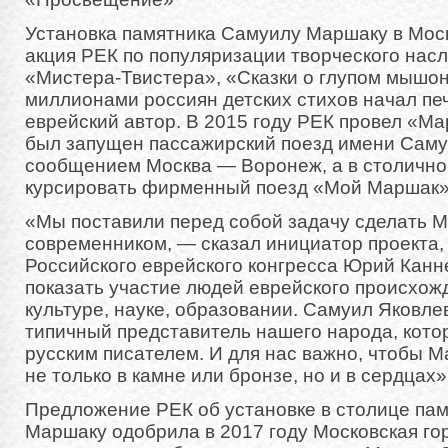
Установка памятника Самуилу Маршаку в Мос
акция РЕК по популяризации творческого насл
«Мистера-Твистера», «Сказки о глупом мышо
миллионами россиян детских стихов начал пе
еврейский автор. В 2015 году РЕК провел «Ма
был запущен пассажирский поезд имени Сам
сообщением Москва — Воронеж, а в столично
курсировать фирменный поезд «Мой Маршак»
«Мы поставили перед собой задачу сделать 
современником, — сказал инициатор проекта,
Российского еврейского конгресса Юрий Канн
показать участие людей еврейского происхож
культуре, науке, образовании. Самуил Яковл
типичный представитель нашего народа, кото
русским писателем. И для нас важно, чтобы 
не только в камне или бронзе, но и в сердцах»
Предложение РЕК об установке в столице па
Маршаку одобрила в 2017 году Московская го