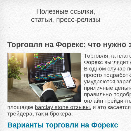
Полезные ссылки,
статьи, пресс-релизы
Торговля на Форекс: что нужно 
Торговля на плат
Форекс выглядит 
В одном случае п
просто подработк
умудряются зара
приличные деньги
правильно подобр
онлайн трейдинг
площадке
barclay stone отзывы
, и это касает
трейдера, так и брокера.
Варианты торговли на Форекс