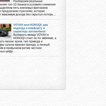
Разбираем реальные
ения топ-10 банков в условиях снижения
 выделяем пять ключевых критериев
и предлагаем стратегию, которая
 максимум дохода без скрытых потерь....
VOYAH или HONGQI: два
подхода к комфорту и
характеру автомобиля
Выбирать между VOYAH и
HONGQI стоит не по эмблеме, а
ту жизни: кузов, тип привода и
вка салона важнее бренда, а личный
айв в привычном ритме честнее
ных цифр...