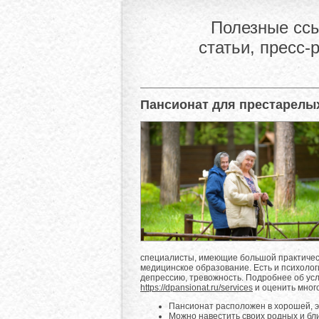
Полезные ссы
статьи, пресс-
Пансионат для престарелы
специалисты, имеющие большой практичес
медицинское образование. Есть и психолог
депрессию, тревожность. Подробнее об усл
https://dpansionat.ru/services
и оценить мног
Пансионат расположен в хорошей, эк
Можно навестить своих родных и бли