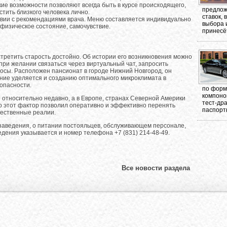
ие возможности позволяют всегда быть в курсе происходящего,
предлож
стить близкого человека лично.
ставок,
твии с рекомендациями врача. Меню составляется индивидуально
выбора 
 физическое состояние, самочувствие.
принесёт
третить старость достойно. Об истории его возникновения можно
 при желании связаться через виртуальный чат, запросить
сы. Расположен пансионат в городе Нижний Новгород, он
ие уделяется и созданию оптимального микроклимата в
опасности.
по форма
компоно
 относительно недавно, а в Европе, странах Северной Америки
тест-др
о этот фактор позволил оперативно и эффективно перенять
паспорт
чественные реалии.
 заведения, о питании постояльцев, обслуживающем персонале,
едения указывается и номер телефона +7 (831) 214-48-49.
Все новости раздела