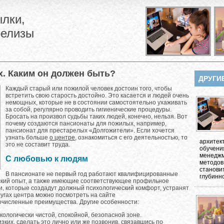
лки,
релизы
х. Каким он должен быть?
ДРУГИ
Каждый старый или пожилой человек достоин того, чтобы
встретить свою старость достойно. Это касается и людей очень
немощных, которые не в состоянии самостоятельно ухаживать
за собой, регулярно проводить гигиенические процедуры.
Бросать на произвол судьбы таких людей, конечно, нельзя. Вот
почему создаются пансионаты для пожилых, например,
пансионат для престарелых «Долгожители». Если хочется
узнать больше
о центре
, ознакомиться с его деятельностью, то
архитек
это не составит труда.
обучени
менеджм
С любовью к людям
методов
станови
В пансионате не первый год работают квалифицированные
глубинно
кий опыт, а также имеющие соответствующее профильное
и, которые создадут должный психологический комфорт, устранят
угах центра можно посмотреть на сайте
очисленные преимущества. Другие особенности:
ологически чистой, спокойной, безопасной зоне.
зких, сделать это лично или же позвонив, связавшись по