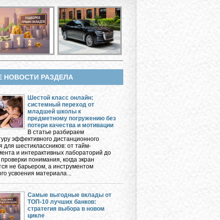
Е НОВОСТИ РАЗДЕЛА
Шестой класс онлайн:
системный переход от
младшей школы к
предметному погружению без
потери качества и мотивации
В статье разбираем
туру эффективного дистанционного
я для шестиклассников: от тайм-
ента и интерактивных лабораторий до
 проверки понимания, когда экран
тся не барьером, а инструментом
го усвоения материала...
Самые выгодные вклады от
ТОП-10 лучших банков:
стратегия выбора в новом
цикле