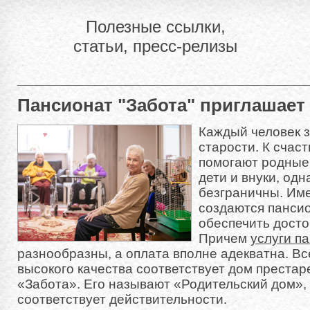
Полезные ссылки,
статьи, пресс-релизы
Пансионат "Забота" приглашает 
Каждый человек 
старости. К счаст
помогают родные,
дети и внуки, од
безграничны. Име
создаются панси
обеспечить досто
Причем
услуги п
разнообразны, а оплата вполне адекватна. В
высокого качества соответствует дом престар
«Забота». Его называют «Родительский дом»,
соответствует действительности.