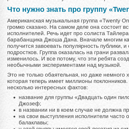
Что нужно знать про группу «Twen
Американская музыкальная группа «Twenty One
громко сказано. На самом деле она состоит вс
исполнителей. Речь идет про солиста Тайлера
барабанщика Джоша Дана. Вначале многим каз
получится завоевать популярность публики, и
подростков. Группа оказалась на грани развал
изменилось. И все потому, что эти ребята со
необычными экспериментами над музыкой.
Это не только обаятельная, но даже немного х
которая теперь имеет миллионы поклонников.
несколько интересных фактов:
название для группы «Двадцать один пил
Джозеф;
в названии ни в коем случае не должна п
на свои выступления исполнители часто 
балаклавы;
у этой группы имеется свой логотип из сим