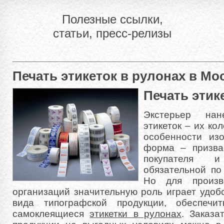
Полезные ссылки,
статьи, пресс-релизы
Печать этикеток в рулонах в Мо
Печать этик
Экстерьер на
этикеток – их ко
особенности из
форма – призва
покупателя 
обязательной по
Но для произв
организаций значительную роль играет удоб
вида типографской продукции, обеспечи
самоклеящиеся
этикетки в рулонах
. Заказа