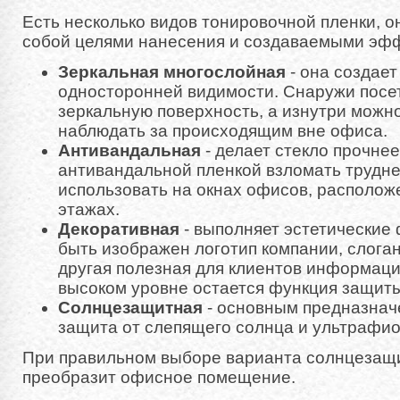
Есть несколько видов тонировочной пленки, 
собой целями нанесения и создаваемыми эф
Зеркальная многослойная
- она создае
односторонней видимости. Снаружи посе
зеркальную поверхность, а изнутри можн
наблюдать за происходящим вне офиса.
Антивандальная
- делает стекло прочнее
антивандальной пленкой взломать трудне
использовать на окнах офисов, располож
этажах.
Декоративная
- выполняет эстетические 
быть изображен логотип компании, слоган
другая полезная для клиентов информаци
высоком уровне остается функция защиты
Солнцезащитная
- основным предназнач
защита от слепящего солнца и ультрафио
При правильном выборе варианта солнцезащи
преобразит офисное помещение.