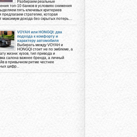
Разбираем реальные
ения топ-10 банков в условиях снижения
 выделяем пять ключевых критериев
и предлагаем стратегию, которая
 максимум дохода без скрытых потерь....
VOYAH или HONGQI: два
подхода к комфорту и
характеру автомобиля
Выбирать между VOYAH и
HONGQI стоит не по эмблеме, а
ту жизни: кузов, тип привода и
вка салона важнее бренда, а личный
айв в привычном ритме честнее
ных цифр...