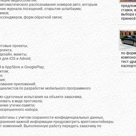
ляцию видеособытий;
автоматического распознавания номеров авто, которым
предлож
ение журнала посещений, открытие шлагбаума;
ставок,
иков;
выбора 
ессенджеров, форм обратной связи;
принесёт
отовые проекты;
роекта;
по форма
дизайн, макеты;
компоно
для iOS и Adroid;
тест-др
паспорт
в AppStore и GooglePlay;
ктом;
ю;
ия;
зования приложений;
циалистов по разработке мобильного программного
мо-сдаточные испытания на объекте заказчика;
овать в виде протокола;
ичие утечек памяти;
 разрешенного набора.
ботаны с учетом сохранности конфиденциальных данных,
 хранения важной информации предусмотреть криптоконтейнеры.
 изменений. Выполненную работу передать заказчику по