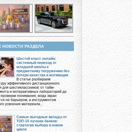
Е НОВОСТИ РАЗДЕЛА
Шестой класс онлайн:
системный переход от
младшей школы к
предметному погружению без
потери качества и мотивации
В статье разбираем
туру эффективного дистанционного
я для шестиклассников: от тайм-
ента и интерактивных лабораторий до
 проверки понимания, когда экран
тся не барьером, а инструментом
го усвоения материала...
Самые выгодные вклады от
ТОП-10 лучших банков:
стратегия выбора в новом
цикле