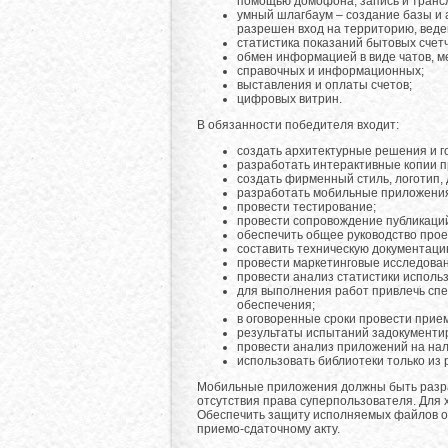
помощью домофона, запись и транс
умный шлагбаум – создание базы и 
разрешен вход на территорию, вед
статистика показаний бытовых счетч
обмен информацией в виде чатов, м
справочных и информационных;
выставления и оплаты счетов;
цифровых витрин.
В обязанности победителя входит:
создать архитектурные решения и г
разработать интерактивные копии п
создать фирменный стиль, логотип, 
разработать мобильные приложения 
провести тестирование;
провести сопровождение публикаций 
обеспечить общее руководство прое
составить техническую документаци
провести маркетинговые исследован
провести анализ статистики исполь
для выполнения работ привлечь спе
обеспечения;
в оговоренные сроки провести прие
результаты испытаний задокументир
провести анализ приложений на нал
использовать библиотеки только из
Мобильные приложения должны быть разра
отсутствия права суперпользователя. Для
Обеспечить защиту исполняемых файлов от
приемо-сдаточному акту.