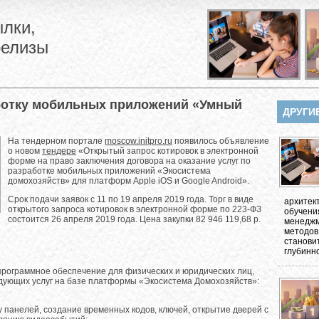
лки,
релизы
ботку мобильных приложений «Умный
ДРУГИ
На тендерном портале
moscow.initpro.ru
появилось объявление
о новом
тендере
«Открытый запрос котировок в электронной
форме на право заключения договора на оказание услуг по
разработке мобильных приложений «Экосистема
домохозяйств» для платформ Apple iOS и Google Android».
Срок подачи заявок с 11 по 19 апреля 2019 года. Торг в виде
архитек
открытого запроса котировок в электронной форме по 223-ФЗ
обучени
состоится 26 апреля 2019 года. Цена закупки 82 946 119,68 р.
менеджм
методов
станови
глубинно
программное обеспечение для физических и юридических лиц,
дующих услуг на базе платформы «Экосистема Домохозяйств»:
панелей, создание временных кодов, ключей, открытие дверей с