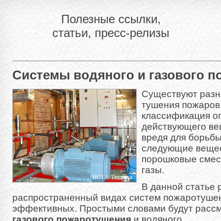
Полезные ссылки,
статьи, пресс-релизы
Системы водяного и газового 
Существуют разн
тушения пожаров.
классификация оп
действующего ве
вредя для борьбы
следующие вещес
порошковые смеси
газы.
В данной статье 
распространенный видах систем пожаротуше
эффективных. Простыми словами будут рас
газового пожаротушения
и водяного.