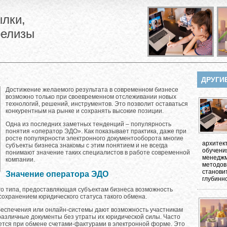
лки,
релизы
ДРУГИ
Достижение желаемого результата в современном бизнесе
возможно только при своевременном отслеживании новых
технологий, решений, инструментов. Это позволит оставаться
конкурентным на рынке и сохранять высокие позиции.
Одна из последних заметных тенденций – популярность
понятия «оператор ЭДО». Как показывает практика, даже при
росте популярности электронного документооборота многие
архитек
субъекты бизнеса знакомы с этим понятием и не всегда
обучени
понимают значение таких специалистов в работе современной
менеджм
компании.
методов
станови
Значение оператора ЭДО
глубинно
о типа, предоставляющая субъектам бизнеса возможность
сохранением юридического статуса такого обмена.
обеспечения или онлайн-системы дают возможность участникам
различные документы без утраты их юридической силы. Часто
тся при обмене счетами-фактурами в электронной форме. Это