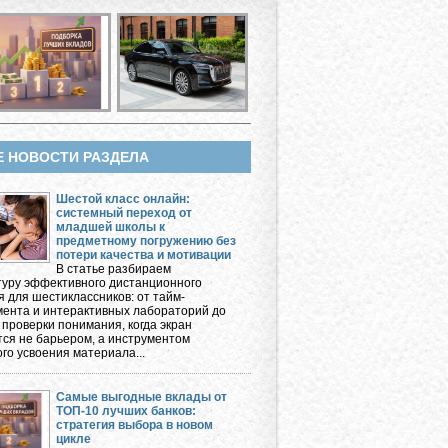
Е НОВОСТИ РАЗДЕЛА
Шестой класс онлайн:
системный переход от
младшей школы к
предметному погружению без
потери качества и мотивации
В статье разбираем
туру эффективного дистанционного
я для шестиклассников: от тайм-
ента и интерактивных лабораторий до
 проверки понимания, когда экран
тся не барьером, а инструментом
го усвоения материала...
Самые выгодные вклады от
ТОП-10 лучших банков:
стратегия выбора в новом
цикле