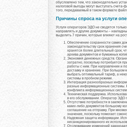
обусловлено тем, что законодательно уст
налоговой выгоды могут выступать счета-
того, передаваемый в таком формате фай
Причины спроса на услуги оп
Услуги операторов ЭДО не сводятся тольк
направлять и другие документы – накладны
выделить 7 причин, которые влияют на рос
Обеспечение сохранности самих док
законодательству срок хранения сче
хранятся более длительный срок, ч
архива документов и бумажных копи
Экономия денежных средств. Орган
затратно, поскольку потребуется п
работы с ним. При направлении и п
доставку и хранение. При большом 
выбрать оптимальный тариф, а нек
системы в пробном режиме.
Интеграция разнообразных информа
разные информационные системы. Р
конфликта информационных систем 
Техническая поддержка. Использова
в его обслуживании. Оператор ЭДО 
Отсутствие потребности в заключен
каких-либо документов большому ко
соглашение на отправку. При множе
значение, поскольку помогает сэкон
Надежная защита информации. Исп
несанкционированного их использов
Отслеживание изменений законодате