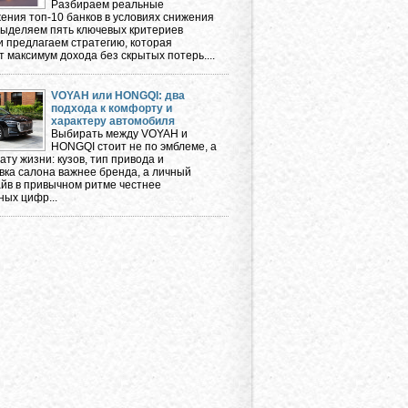
Разбираем реальные
ения топ-10 банков в условиях снижения
 выделяем пять ключевых критериев
и предлагаем стратегию, которая
 максимум дохода без скрытых потерь....
VOYAH или HONGQI: два
подхода к комфорту и
характеру автомобиля
Выбирать между VOYAH и
HONGQI стоит не по эмблеме, а
ту жизни: кузов, тип привода и
вка салона важнее бренда, а личный
айв в привычном ритме честнее
ных цифр...