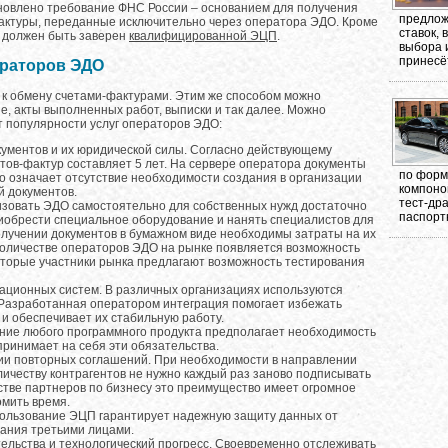
ановлено требование ФНС России – основанием для получения
предлож
фактуры, переданные исключительно через оператора ЭДО. Кроме
ставок,
л должен быть заверен
квалифицированной ЭЦП
.
выбора 
принесёт
ераторов ЭДО
о к обмену счетами-фактурами. Этим же способом можно
е, акты выполненных работ, выписки и так далее. Можно
т популярности услуг операторов ЭДО:
ументов и их юридической силы. Согласно действующему
тов-фактур составляет 5 лет. На сервере оператора документы
по форма
то означает отсутствие необходимости создания в организации
компоно
й документов.
тест-др
изовать ЭДО самостоятельно для собственных нужд достаточно
паспорт
риобрести специальное оборудование и нанять специалистов для
олучении документов в бумажном виде необходимы затраты на их
количестве операторов ЭДО на рынке появляется возможность
оторые участники рынка предлагают возможность тестирования
ционных систем. В различных организациях используются
азработанная оператором интеграция помогает избежать
и обеспечивает их стабильную работу.
ние любого программного продукта предполагает необходимость
принимает на себя эти обязательства.
ии повторных соглашений. При необходимости в направлении
личеству контрагентов не нужно каждый раз заново подписывать
стве партнеров по бизнесу это преимущество имеет огромное
омить время.
ользование ЭЦП гарантирует надежную защиту данных от
ания третьими лицами.
льства и технологический прогресс. Своевременно отслеживать