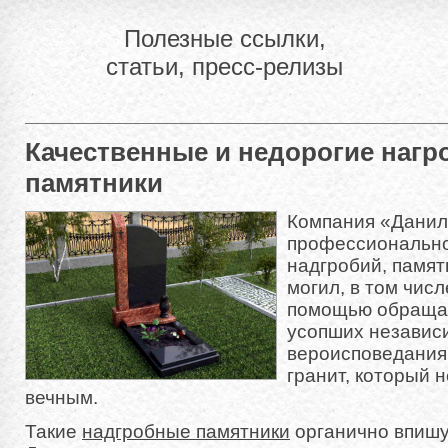
Полезные ссылки,
статьи, пресс-релизы
Качественные и недорогие наг
памятники
Компания «Данил
профессионально
надгробий, памя
могил, в том чис
помощью обращаю
усопших независ
вероисповедания.
гранит, который н
вечным.
Такие
надгробные памятники
органично впишу