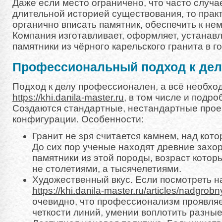
Даже если место ограничено, что часто случа
длительной историей существования, то практ
органично вписать памятник, обеспечить к не
Компания изготавливает, оформляет, устанав
памятники из чёрного карельского гранита в г
Профессиональный подход к дел
Подход к делу профессионален, а всё необхо
https://khi.danila-master.ru
, в том числе и подр
Создаются стандартные, нестандартные про
конфигурации. Особенности:
Гранит не зря считается камнем, над кот
До сих пор ученые находят древние захор
памятники из этой породы, возраст котор
не столетиями, а тысячелетиями.
Художественный вкус. Если посмотреть н
https://khi.danila-master.ru/articles/nadgrob
очевидно, что профессионализм проявляе
четкости линий, умении воплотить разны