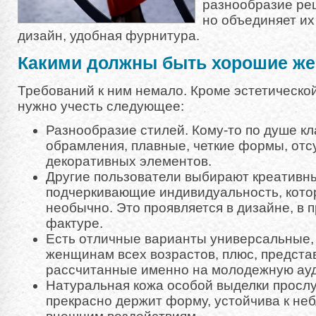
разнообразие реш
но объединяет их
дизайн, удобная фурнитура.
Какими должны быть хорошие же
Требований к ним немало. Кроме эстетическо
нужно учесть следующее:
Разнообразие стилей. Кому-то по душе к
обрамления, плавные, четкие формы, отс
декоративных элементов.
Другие пользователи выбирают креативн
подчеркивающие индивидуальность, кото
необычно. Это проявляется в дизайне, в п
фактуре.
Есть отличные варианты универсальные,
женщинам всех возрастов, плюс, предст
рассчитанные именно на молодежную ау
Натуральная кожа особой выделки прослу
прекрасно держит форму, устойчива к не