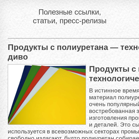
Полезные ссылки,
статьи, пресс-релизы
Продукты с полиуретана — техн
диво
Продукты с
технологиче
В истинное врем
материал полиур
очень популярны
востребованная з
изготовления пр
и деталей. Это с
используется в всевозможных секторах пром
свободно излагают, будто полиуретан собира