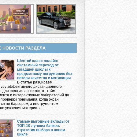
Е НОВОСТИ РАЗДЕЛА
Шестой класс онлайн:
системный переход от
младшей школы к
предметному погружению без
потери качества и мотивации
В статье разбираем
туру эффективного дистанционного
я для шестиклассников: от тайм-
ента и интерактивных лабораторий до
 проверки понимания, когда экран
тся не барьером, а инструментом
го усвоения материала...
Самые выгодные вклады от
ТОП-10 лучших банков:
стратегия выбора в новом
цикле