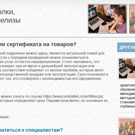
лки,
релизы
ии сертификата на товаров?
ДРУГИ
рой подробнее можно здесь, является актуальной темой для
Если с порядком проведения можно ознакомиться в
ких услуг остается неразрешенным. Стоит напомнить, что
зникает при их ввозе и дальнейшей эксплуатации или
 соответствия избавляет от многих проблем, которые могут
непосредственной продаже или эксплуатации. Срок получения и
нует тех, кто столкнулся с необходимостью его оформления.
архитек
обучени
менеджм
но узнать по ссылке https://www.centrattek.ru/sertifikacija/,
методов
которые определяют цену. Параметром много, но основные из
станови
глубинно
ации;
ратиться к специалистам?