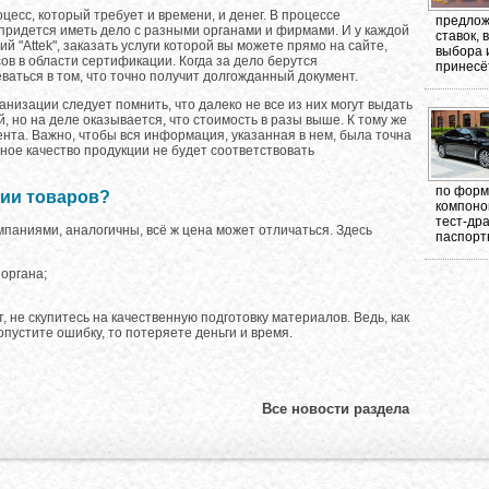
есс, который требует и времени, и денег. В процессе
предлож
ридется иметь дело с разными органами и фирмами. И у каждой
ставок,
ий "Attek", заказать услуги которой вы можете прямо на сайте,
выбора 
в в области сертификации. Когда за дело берутся
принесёт
аться в том, что точно получит долгожданный документ.
изации следует помнить, что далеко не все из них могут выдать
 но на деле оказывается, что стоимость в разы выше. К тому же
ента. Важно, чтобы вся информация, указанная в нем, была точна
нное качество продукции не будет соответствовать
по форма
ции товаров?
компоно
тест-др
мпаниями, аналогичны, всё ж цена может отличаться. Здесь
паспорт
органа;
 не скупитесь на качественную подготовку материалов. Ведь, как
опустите ошибку, то потеряете деньги и время.
Все новости раздела