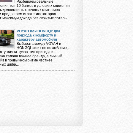
Разбираем реальные
ения топ-10 банков в условиях снижения
 выделяем пять ключевых критериев
и предлагаем стратегию, которая
 максимум дохода без скрытых потерь....
VOYAH или HONGQI: два
подхода к комфорту и
характеру автомобиля
Выбирать между VOYAH и
HONGQI стоит не по эмблеме, а
ту жизни: кузов, тип привода и
вка салона важнее бренда, а личный
айв в привычном ритме честнее
ных цифр...