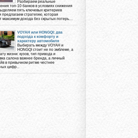
Разбираем реальные
ения топ-10 банков в условиях снижения
 выделяем пять ключевых критериев
и предлагаем стратегию, которая
 максимум дохода без скрытых потерь....
VOYAH или HONGQI: два
подхода к комфорту и
характеру автомобиля
Выбирать между VOYAH и
HONGQI стоит не по эмблеме, а
ту жизни: кузов, тип привода и
вка салона важнее бренда, а личный
айв в привычном ритме честнее
ных цифр...