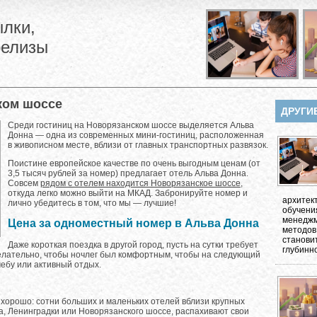
лки,
релизы
ком шоссе
ДРУГИ
Среди гостиниц на Новорязанском шоссе выделяется Альва
Донна — одна из современных мини-гостиниц, расположенная
в живописном месте, вблизи от главных транспортных развязок.
Поистине европейское качестве по очень выгодным ценам (от
3,5 тысяч рублей за номер) предлагает отель Альва Донна.
Совсем
рядом с отелем находится Новорязанское шоссе
,
откуда легко можно выйти на МКАД. Забронируйте номер и
архитек
лично убедитесь в том, что мы — лучшие!
обучени
менеджм
Цена за одноместный номер в Альва Донна
методов
станови
Даже короткая поездка в другой город, пусть на сутки требует
глубинно
Желательно, чтобы ночлег был комфортным, чтобы на следующий
чебу или активный отдых.
 хорошо: сотни больших и маленьких отелей вблизи крупных
, Ленинградки или Новорязанского шоссе, распахивают свои