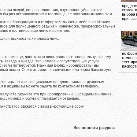
предлож
есятки людей, его расположение, внутреннее убранство и,
ставок,
тя бы раз останавливался в гостинице, ее постоянным клиентом.
выбора 
принесёт
яются образцом уюта и комфортабельности: мебель из Италии,
мое для полноценного отдыха и, конечно же, профессиональные
ние в гостинице еще легче и приятнее.
дно-, двухместных и класса люкс.
по форма
р в гостинице, достаточно лишь заполнить специальную форму
компоно
ты заезда и выезда, тип номера и сопутствующие услуги
тест-др
о) если потребуется. Нажимая кнопку «бронировать» вы
паспорт
нный номер. Оплатить можно наличными или через банковскую
стиницы на час, специальным предложениям по групповым
м и акциям вы можете задать по контактному телефону.
ожалуйста, укажите это при бронировании. Обращаем внимание,
енду номера и услуга оплачивается отдельно.
инистратор свяжется с вами в кротчайшие сроки.
Все новости раздела