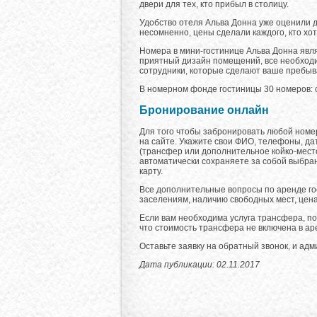
двери для тех, кто прибыл в столицу.
Удобство отеля Альва Донна уже оценили д
несомненно, цены сделали каждого, кто хо
Номера в мини-гостинице Альва Донна явл
приятный дизайн помещений, все необходи
сотрудники, которые сделают ваше пребыва
В номерном фонде гостиницы 30 номеров: о
Бронирование онлайн
Для того чтобы забронировать любой номе
на сайте. Укажите свои ФИО, телефоны, да
(трансфер или дополнительное койко-мест
автоматически сохраняете за собой выбра
карту.
Все дополнительные вопросы по аренде го
заселениям, наличию свободных мест, цена
Если вам необходима услуга трансфера, п
что стоимость трансфера не включена в ар
Оставьте заявку на обратный звонок, и адм
Дата публикации: 02.11.2017