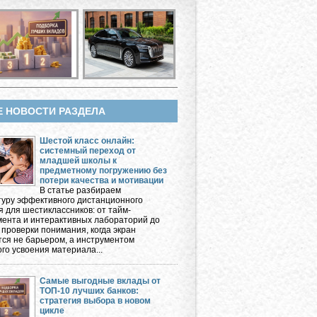
Е НОВОСТИ РАЗДЕЛА
Шестой класс онлайн:
системный переход от
младшей школы к
предметному погружению без
потери качества и мотивации
В статье разбираем
туру эффективного дистанционного
я для шестиклассников: от тайм-
ента и интерактивных лабораторий до
 проверки понимания, когда экран
тся не барьером, а инструментом
го усвоения материала...
Самые выгодные вклады от
ТОП-10 лучших банков:
стратегия выбора в новом
цикле