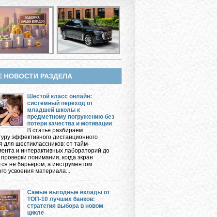
Е НОВОСТИ РАЗДЕЛА
Шестой класс онлайн:
системный переход от
младшей школы к
предметному погружению без
потери качества и мотивации
В статье разбираем
туру эффективного дистанционного
я для шестиклассников: от тайм-
ента и интерактивных лабораторий до
 проверки понимания, когда экран
тся не барьером, а инструментом
го усвоения материала...
Самые выгодные вклады от
ТОП-10 лучших банков:
стратегия выбора в новом
цикле