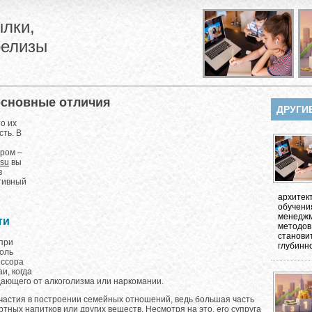
лки,
релизы
основные отличия
ДРУГИ
о их
ть. В
ором –
.su
вы
в
тивный
архитек
обучени
менеджм
ти
методов
станови
при
глубинно
роль
ессора
и, когда
дающего от алкоголизма или наркомании.
участия в построении семейных отношений, ведь большая часть
тных напитков или других веществ. Несмотря на это, его супруга