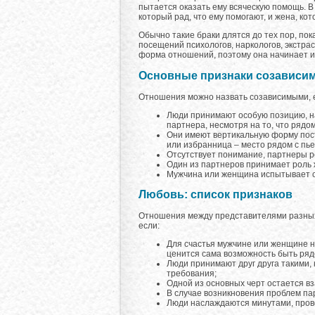
пытается оказать ему всяческую помощь. В
который рад, что ему помогают, и жена, кот
Обычно такие браки длятся до тех пор, по
посещений психологов, наркологов, экстра
форма отношений, поэтому она начинает ис
Основные признаки созависи
Отношения можно назвать созависимыми, 
Люди принимают особую позицию, на
партнера, несмотря на то, что рядом
Они имеют вертикальную форму постр
или избранница – место рядом с пь
Отсутствует понимание, партнеры ре
Один из партнеров принимает роль ж
Мужчина или женщина испытывает с
Любовь: список признаков
Отношения между представителями разных
если:
Для счастья мужчине или женщине н
ценится сама возможность быть ряд
Люди принимают друг друга такими, 
требования;
Одной из основных черт остается в
В случае возникновения проблем п
Люди наслаждаются минутами, прове