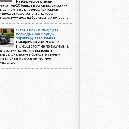
Разбираем реальные
ения топ-10 банков в условиях снижения
 выделяем пять ключевых критериев
и предлагаем стратегию, которая
 максимум дохода без скрытых потерь....
VOYAH или HONGQI: два
подхода к комфорту и
характеру автомобиля
Выбирать между VOYAH и
HONGQI стоит не по эмблеме, а
ту жизни: кузов, тип привода и
вка салона важнее бренда, а личный
айв в привычном ритме честнее
ных цифр...