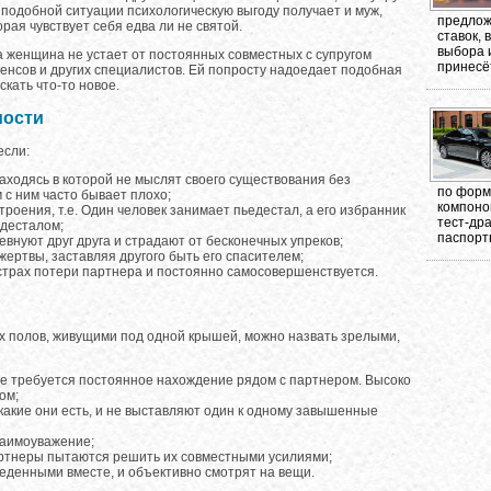
 подобной ситуации психологическую выгоду получает и муж,
предлож
орая чувствует себя едва ли не святой.
ставок,
выбора 
ка женщина не устает от постоянных совместных с супругом
принесёт
сенсов и других специалистов. Ей попросту надоедает подобная
кать что-то новое.
мости
если:
ходясь в которой не мыслят своего существования без
по форма
 с ним часто бывает плохо;
компоно
оения, т.е. Один человек занимает пьедестал, а его избранник
тест-др
едесталом;
паспорт
внуют друг друга и страдают от бесконечных упреков;
ертвы, заставляя другого быть его спасителем;
трах потери партнера и постоянно самосовершенствуется.
 полов, живущими под одной крышей, можно назвать зрелыми,
е требуется постоянное нахождение рядом с партнером. Высоко
ом;
какие они есть, и не выставляют один к одному завышенные
заимоуважение;
артнеры пытаются решить их совместными усилиями;
денными вместе, и объективно смотрят на вещи.