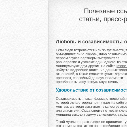
Полезные ссы
статьи, пресс-
Любовь и созависимость: 
Если люди встречаются или живут вместе, т
объединяет либо любовь, либо созависимос
первом случае партнеры выступают за
равноправие и уважают один одного, во вт
манипулируют друг другом. На сайте
inforte
найдете подробное описание данных типо
отношений, а также сможете купить эффек
препарат, способный до неузнаваемости
преобразить вашу сексуальную жизнь.
Удовольствие от созависимос
Созависимость – такая форма отношений, 
которой одна сторона принимает на себя 
жертвы, а вторая выступает в качестве агр
или спасителя. Сюда следует отнести случа
женщина выходит замуж за человека, стра
Такой мужчина практически не принимает 
его времени тратиться на потребление спир